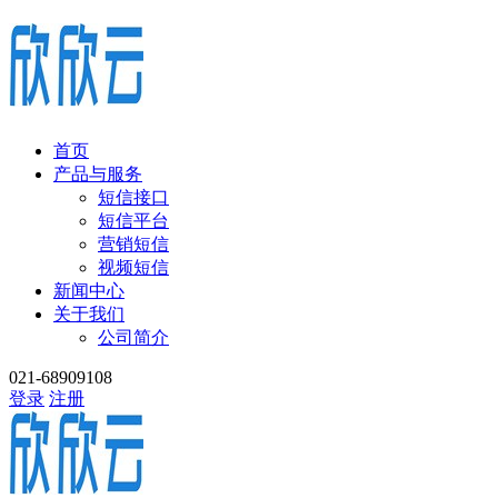
首页
产品与服务
短信接口
短信平台
营销短信
视频短信
新闻中心
关于我们
公司简介
021-68909108
登录
注册