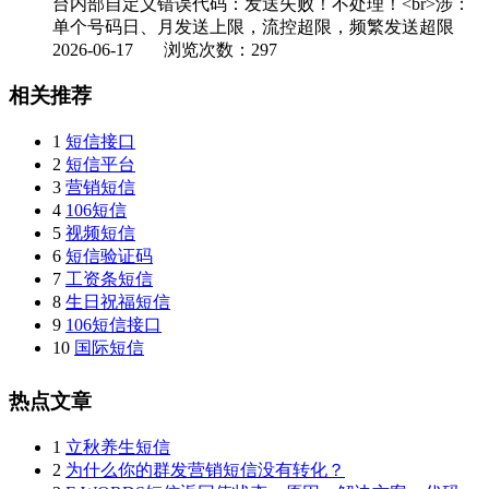
台内部自定义错误代码：发送失败！不处理！<br>涉：
单个号码日、月发送上限，流控超限，频繁发送超限
2026-06-17
浏览次数：297
相关推荐
1
短信接口
2
短信平台
3
营销短信
4
106短信
5
视频短信
6
短信验证码
7
工资条短信
8
生日祝福短信
9
106短信接口
10
国际短信
热点文章
1
立秋养生短信
2
为什么你的群发营销短信没有转化？