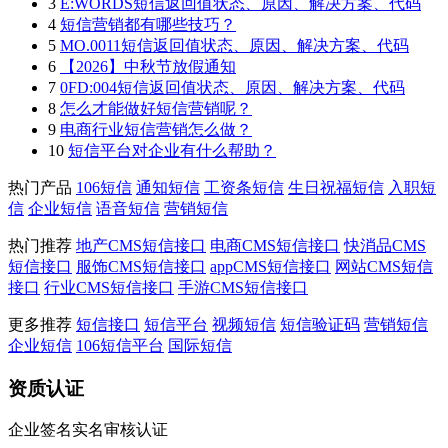
3
E:WORDS短信返回值状态、原因、解决方案、代码
4
短信营销都有哪些技巧？
5
MO.0011短信返回值状态、原因、解决方案、代码
6
【2026】中秋节放假通知
7
0FD:004短信返回值状态、原因、解决方案、代码
8
怎么才能做好短信营销呢？
9
电商行业短信营销怎么做？
10
短信平台对企业有什么帮助？
热门产品
106短信
通知短信
工资条短信
生日祝福短信
入职短
信
企业短信
语音短信
营销短信
热门推荐
地产CMS短信接口
电商CMS短信接口
快消品CMS
短信接口
服饰CMS短信接口
appCMS短信接口
网站CMS短信
接口
行业CMS短信接口
手游CMS短信接口
更多推荐
短信接口
短信平台
视频短信
短信验证码
营销短信
企业短信
106短信平台
国际短信
资质认证
企业签名实名审核认证