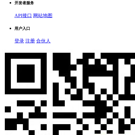
开发者服务
API接口
网站地图
用户入口
登录
注册
合伙人