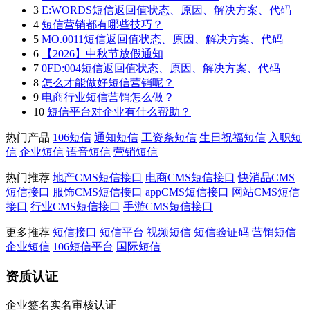
3
E:WORDS短信返回值状态、原因、解决方案、代码
4
短信营销都有哪些技巧？
5
MO.0011短信返回值状态、原因、解决方案、代码
6
【2026】中秋节放假通知
7
0FD:004短信返回值状态、原因、解决方案、代码
8
怎么才能做好短信营销呢？
9
电商行业短信营销怎么做？
10
短信平台对企业有什么帮助？
热门产品
106短信
通知短信
工资条短信
生日祝福短信
入职短
信
企业短信
语音短信
营销短信
热门推荐
地产CMS短信接口
电商CMS短信接口
快消品CMS
短信接口
服饰CMS短信接口
appCMS短信接口
网站CMS短信
接口
行业CMS短信接口
手游CMS短信接口
更多推荐
短信接口
短信平台
视频短信
短信验证码
营销短信
企业短信
106短信平台
国际短信
资质认证
企业签名实名审核认证