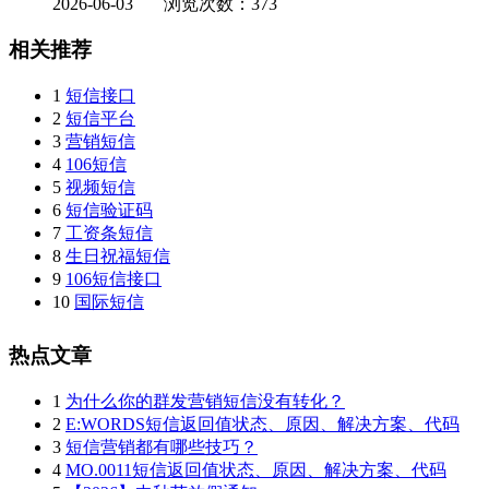
2026-06-03
浏览次数：373
相关推荐
1
短信接口
2
短信平台
3
营销短信
4
106短信
5
视频短信
6
短信验证码
7
工资条短信
8
生日祝福短信
9
106短信接口
10
国际短信
热点文章
1
为什么你的群发营销短信没有转化？
2
E:WORDS短信返回值状态、原因、解决方案、代码
3
短信营销都有哪些技巧？
4
MO.0011短信返回值状态、原因、解决方案、代码