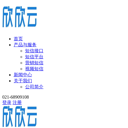
首页
产品与服务
短信接口
短信平台
营销短信
视频短信
新闻中心
关于我们
公司简介
021-68909108
登录
注册