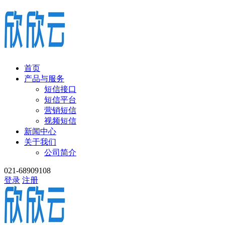
首页
产品与服务
短信接口
短信平台
营销短信
视频短信
新闻中心
关于我们
公司简介
021-68909108
登录
注册