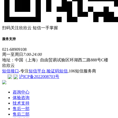
扫码关注欣欣云 短信一手掌握
服务支持
021-68909108
周一至周日
7:00-24:00
地址：中国（上海）自由贸易试验区环湖西二路888号C楼
欣欣云
短信接口
-专注
短信平台
,
验证码短信
,106短信服务商
沪ICP备2022008703号
咨询中心
体验咨询
技术支持
售后一部
售后二部