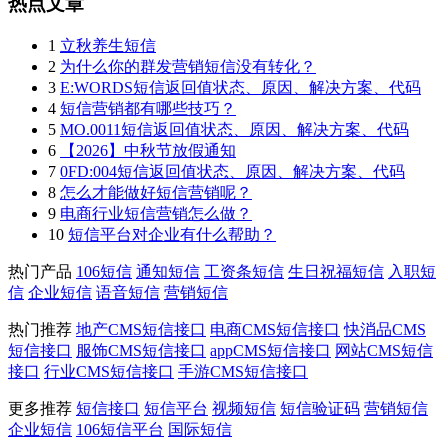
热点文章
1
立秋养生短信
2
为什么你的群发营销短信没有转化？
3
E:WORDS短信返回值状态、原因、解决方案、代码
4
短信营销都有哪些技巧？
5
MO.0011短信返回值状态、原因、解决方案、代码
6
【2026】中秋节放假通知
7
0FD:004短信返回值状态、原因、解决方案、代码
8
怎么才能做好短信营销呢？
9
电商行业短信营销怎么做？
10
短信平台对企业有什么帮助？
热门产品
106短信
通知短信
工资条短信
生日祝福短信
入职短
信
企业短信
语音短信
营销短信
热门推荐
地产CMS短信接口
电商CMS短信接口
快消品CMS
短信接口
服饰CMS短信接口
appCMS短信接口
网站CMS短信
接口
行业CMS短信接口
手游CMS短信接口
更多推荐
短信接口
短信平台
视频短信
短信验证码
营销短信
企业短信
106短信平台
国际短信