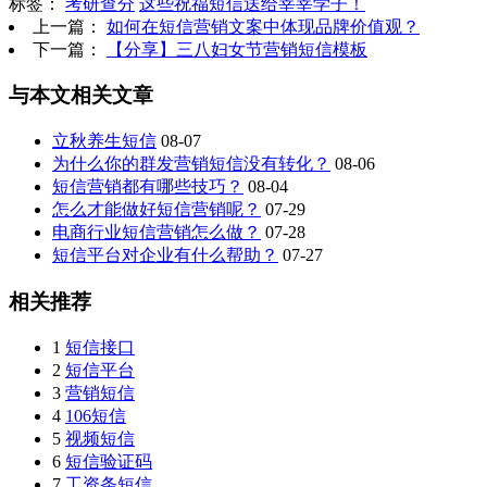
标签：
考研查分
这些祝福短信送给莘莘学子！
上一篇：
如何在短信营销文案中体现品牌价值观？
下一篇：
【分享】三八妇女节营销短信模板
与本文相关文章
立秋养生短信
08-07
为什么你的群发营销短信没有转化？
08-06
短信营销都有哪些技巧？
08-04
怎么才能做好短信营销呢？
07-29
电商行业短信营销怎么做？
07-28
短信平台对企业有什么帮助？
07-27
相关推荐
1
短信接口
2
短信平台
3
营销短信
4
106短信
5
视频短信
6
短信验证码
7
工资条短信