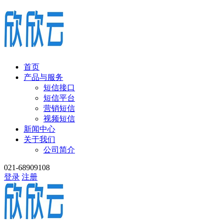
首页
产品与服务
短信接口
短信平台
营销短信
视频短信
新闻中心
关于我们
公司简介
021-68909108
登录
注册