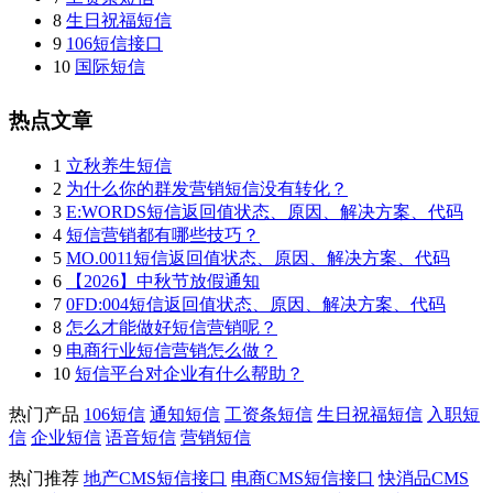
8
生日祝福短信
9
106短信接口
10
国际短信
热点文章
1
立秋养生短信
2
为什么你的群发营销短信没有转化？
3
E:WORDS短信返回值状态、原因、解决方案、代码
4
短信营销都有哪些技巧？
5
MO.0011短信返回值状态、原因、解决方案、代码
6
【2026】中秋节放假通知
7
0FD:004短信返回值状态、原因、解决方案、代码
8
怎么才能做好短信营销呢？
9
电商行业短信营销怎么做？
10
短信平台对企业有什么帮助？
热门产品
106短信
通知短信
工资条短信
生日祝福短信
入职短
信
企业短信
语音短信
营销短信
热门推荐
地产CMS短信接口
电商CMS短信接口
快消品CMS