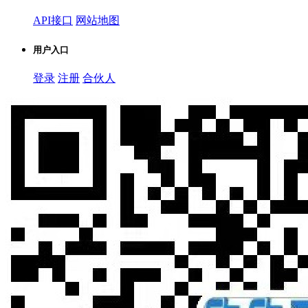
API接口
网站地图
用户入口
登录
注册
合伙人