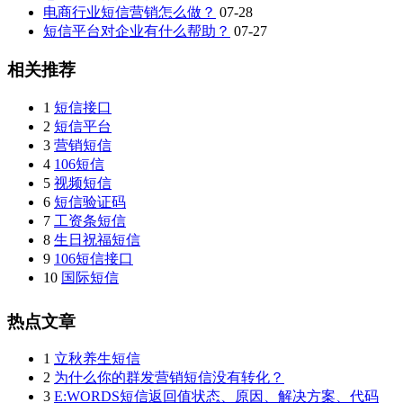
电商行业短信营销怎么做？
07-28
短信平台对企业有什么帮助？
07-27
相关推荐
1
短信接口
2
短信平台
3
营销短信
4
106短信
5
视频短信
6
短信验证码
7
工资条短信
8
生日祝福短信
9
106短信接口
10
国际短信
热点文章
1
立秋养生短信
2
为什么你的群发营销短信没有转化？
3
E:WORDS短信返回值状态、原因、解决方案、代码