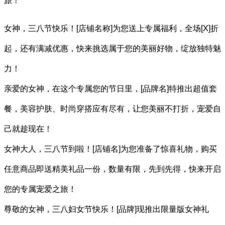
旅！
女神，三八节快乐！[店铺名称]为您送上专属福利，全场[X]折
起，还有满减优惠，快来挑选属于您的美丽好物，绽放独特魅
力！
亲爱的女神，在这个专属您的节日里，[品牌名]特推出超值套
餐，美容护肤、时尚穿搭应有尽有，让您美丽不打折，宠爱自
己就趁现在！
女神大人，三八节到啦！[店铺名]为您准备了惊喜礼物，购买
任意商品即送精美礼品一份，数量有限，先到先得，快来开启
您的专属宠爱之旅！
尊敬的女神，三八妇女节快乐！[品牌]现推出限量版女神礼