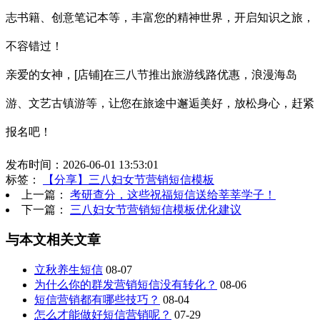
志书籍、创意笔记本等，丰富您的精神世界，开启知识之旅，
不容错过！
亲爱的女神，[店铺]在三八节推出旅游线路优惠，浪漫海岛
游、文艺古镇游等，让您在旅途中邂逅美好，放松身心，赶紧
报名吧！
发布时间：2026-06-01 13:53:01
标签：
【分享】三八妇女节营销短信模板
上一篇：
考研查分，这些祝福短信送给莘莘学子！
下一篇：
三八妇女节营销短信模板优化建议
与本文相关文章
立秋养生短信
08-07
为什么你的群发营销短信没有转化？
08-06
短信营销都有哪些技巧？
08-04
怎么才能做好短信营销呢？
07-29