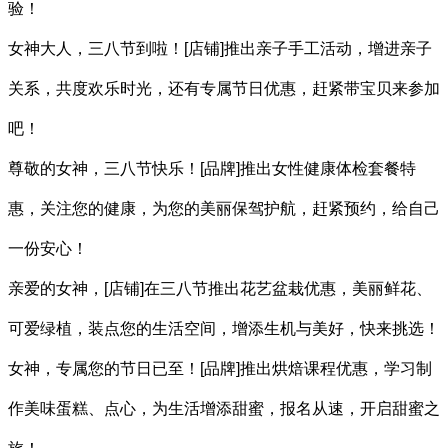
验！
女神大人，三八节到啦！[店铺]推出亲子手工活动，增进亲子
关系，共度欢乐时光，还有专属节日优惠，赶紧带宝贝来参加
吧！
尊敬的女神，三八节快乐！[品牌]推出女性健康体检套餐特
惠，关注您的健康，为您的美丽保驾护航，赶紧预约，给自己
一份安心！
亲爱的女神，[店铺]在三八节推出花艺盆栽优惠，美丽鲜花、
可爱绿植，装点您的生活空间，增添生机与美好，快来挑选！
女神，专属您的节日已至！[品牌]推出烘焙课程优惠，学习制
作美味蛋糕、点心，为生活增添甜蜜，报名从速，开启甜蜜之