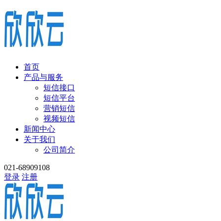
首页
产品与服务
短信接口
短信平台
营销短信
视频短信
新闻中心
关于我们
公司简介
021-68909108
登录
注册