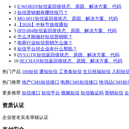
1
E:WORDS短信返回值状态、原因、解决方案、代码
2
短信营销都有哪些技巧？
3
MO.0011短信返回值状态、原因、解决方案、代码
4
【2026】中秋节放假通知
5
0FD:004短信返回值状态、原因、解决方案、代码
6
怎么才能做好短信营销呢？
7
电商行业短信营销怎么做？
8
短信平台对企业有什么帮助？
9
0YS:GTK短信返回值状态、原因、解决方案、代码
10
0E:CHAN短信返回值状态、原因、解决方案、代码
热门产品
106短信
通知短信
工资条短信
生日祝福短信
入职短
热门推荐
地产CMS短信接口
电商CMS短信接口
快消品CMS短
更多推荐
短信接口
短信平台
视频短信
短信验证码
营销短信
企
资质认证
企业签名实名审核认证