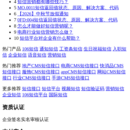
4
短信营销都有哪些技巧？
5
MO.0011短信返回值状态、原因、解决方案、代码
6
【2026】中秋节放假通知
7
0FD:004短信返回值状态、原因、解决方案、代码
8
怎么才能做好短信营销呢？
9
电商行业短信营销怎么做？
10
短信平台对企业有什么帮助？
热门产品
106短信
通知短信
工资条短信
生日祝福短信
入职短
信
企业短信
语音短信
营销短信
热门推荐
地产CMS短信接口
电商CMS短信接口
快消品CMS
短信接口
服饰CMS短信接口
appCMS短信接口
网站CMS短信
接口
行业CMS短信接口
手游CMS短信接口
更多推荐
短信接口
短信平台
视频短信
短信验证码
营销短信
企业短信
106短信平台
国际短信
资质认证
企业签名实名审核认证