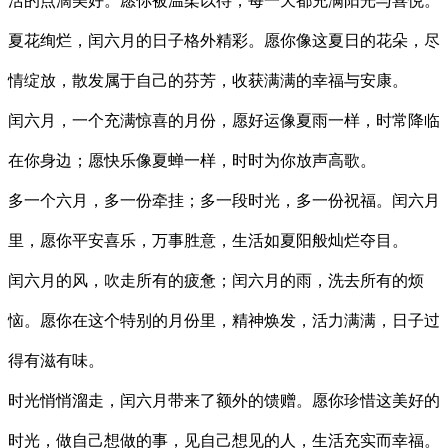
活的点滴美好。愿你被温柔以待，每一天都充满阳光与喜悦。
夏花绚烂，闰六月的日子格外精彩。愿你像这夏日的花朵，尽
情绽放，散发属于自己的芬芳，收获满满的幸福与安康。
闰六月，一个充满惊喜的月份，愿好运像夏雨一样，时常降临
在你身边；愿快乐像夏蝉一样，时时为你放声高歌。
多一个六月，多一份牵挂；多一段时光，多一份祝福。闰六月
里，愿你平安喜乐，万事胜意，生活如夏阳般灿烂夺目。
闰六月的风，吹走所有的疲惫；闰六月的雨，洗去所有的烦
恼。愿你在这个特别的月份里，精神焕发，活力满满，日子过
得有滋有味。
时光悄悄溜走，闰六月带来了额外的馈赠。愿你珍惜这美好的
时光，做自己想做的事，见自己想见的人，生活充实而幸福。