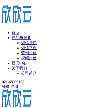
首页
产品与服务
短信接口
短信平台
营销短信
视频短信
新闻中心
关于我们
公司简介
021-68909108
登录
注册