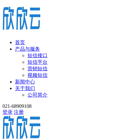
首页
产品与服务
短信接口
短信平台
营销短信
视频短信
新闻中心
关于我们
公司简介
021-68909108
登录
注册