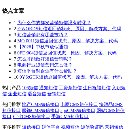
热点文章
1
为什么你的群发营销短信没有转化？
2
E:WORDS短信返回值状态、原因、解决方案、代码
3
短信营销都有哪些技巧？
4
MO.0011短信返回值状态、原因、解决方案、代码
5
【2026】中秋节放假通知
6
0FD:004短信返回值状态、原因、解决方案、代码
7
怎么才能做好短信营销呢？
8
电商行业短信营销怎么做？
9
短信平台对企业有什么帮助？
10
0YS:GTK短信返回值状态、原因、解决方案、代码
热门产品
106短信
通知短信
工资条短信
生日祝福短信
入职短
信
企业短信
语音短信
营销短信
热门推荐
地产CMS短信接口
电商CMS短信接口
快消品CMS
短信接口
服饰CMS短信接口
appCMS短信接口
网站CMS短信
接口
行业CMS短信接口
手游CMS短信接口
更多推荐
短信接口
短信平台
视频短信
短信验证码
营销短信