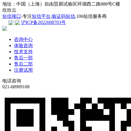
地址：中国（上海）自由贸易试验区环湖西二路888号C楼
欣欣云
短信接口
-专注
短信平台
,
验证码短信
,106短信服务商
沪ICP备2022008703号
咨询中心
体验咨询
技术支持
售后一部
售后二部
注册试用
电话咨询
021-68909108