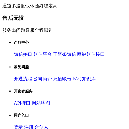
通道多速度快体验好稳定高
售后无忧
服务出问题客服全程跟进
产品中心
短信接口
短信平台
工资条短信
网站短信接口
常见问题
开通流程
公司简介
充值账号
FAQ知识库
开发者服务
API接口
网站地图
用户入口
登录
注册
合伙人