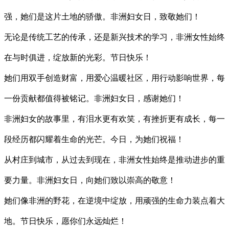
强，她们是这片土地的骄傲。非洲妇女日，致敬她们！
无论是传统工艺的传承，还是新兴技术的学习，非洲女性始终
在与时俱进，绽放新的光彩。节日快乐！
她们用双手创造财富，用爱心温暖社区，用行动影响世界，每
一份贡献都值得被铭记。非洲妇女日，感谢她们！
非洲妇女的故事里，有泪水更有欢笑，有挫折更有成长，每一
段经历都闪耀着生命的光芒。今日，为她们祝福！
从村庄到城市，从过去到现在，非洲女性始终是推动进步的重
要力量。非洲妇女日，向她们致以崇高的敬意！
她们像非洲的野花，在逆境中绽放，用顽强的生命力装点着大
地。节日快乐，愿你们永远灿烂！