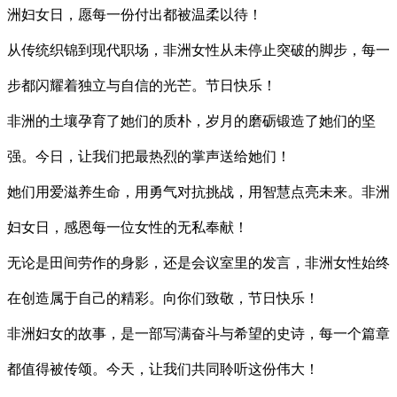
洲妇女日，愿每一份付出都被温柔以待！
从传统织锦到现代职场，非洲女性从未停止突破的脚步，每一
步都闪耀着独立与自信的光芒。节日快乐！
非洲的土壤孕育了她们的质朴，岁月的磨砺锻造了她们的坚
强。今日，让我们把最热烈的掌声送给她们！
她们用爱滋养生命，用勇气对抗挑战，用智慧点亮未来。非洲
妇女日，感恩每一位女性的无私奉献！
无论是田间劳作的身影，还是会议室里的发言，非洲女性始终
在创造属于自己的精彩。向你们致敬，节日快乐！
非洲妇女的故事，是一部写满奋斗与希望的史诗，每一个篇章
都值得被传颂。今天，让我们共同聆听这份伟大！