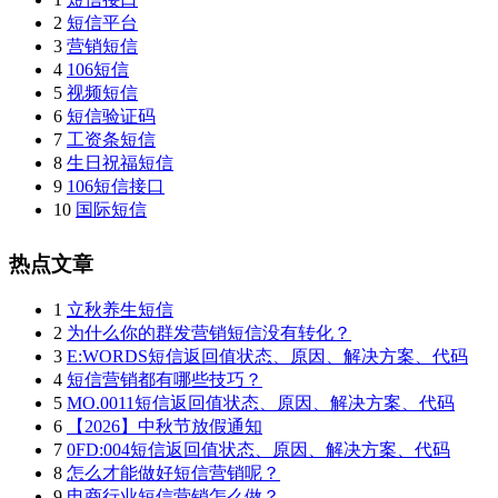
2
短信平台
3
营销短信
4
106短信
5
视频短信
6
短信验证码
7
工资条短信
8
生日祝福短信
9
106短信接口
10
国际短信
热点文章
1
立秋养生短信
2
为什么你的群发营销短信没有转化？
3
E:WORDS短信返回值状态、原因、解决方案、代码
4
短信营销都有哪些技巧？
5
MO.0011短信返回值状态、原因、解决方案、代码
6
【2026】中秋节放假通知
7
0FD:004短信返回值状态、原因、解决方案、代码
8
怎么才能做好短信营销呢？
9
电商行业短信营销怎么做？