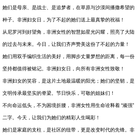
她们是母亲、是战士、是追梦者，在草原与沙漠间播撒希望的
种子。非洲妇女日，为了不起的她们送上最真挚的祝福！
从尼罗河到好望角，非洲女性的智慧如星光闪耀，照亮了大陆
的过去与未来。今日，让我们齐声赞美这份了不起的力量！
她们用双手编织生活的美好，用脚步丈量梦想的距离，每一份
坚持都值得被铭记。非洲妇女日，向所有非洲女性致敬！
非洲妇女的笑容，是这片土地最温暖的阳光；她们的坚韧，是
文明传承最坚实的脊梁。节日快乐，可敬的姐妹们！
不向命运低头，不为困境折腰，非洲女性用生命诠释着 “顽强”
二字。今天，让我们为她们的精彩人生喝彩！
她们是家庭的支柱，是社区的纽带，更是改变时代的先锋。非