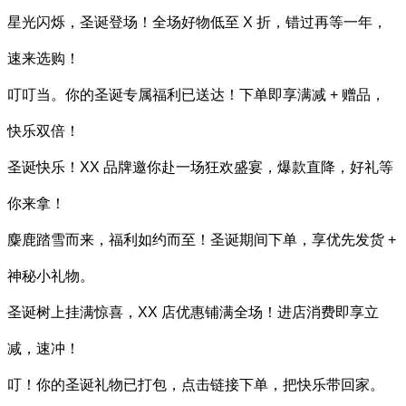
星光闪烁，圣诞登场！全场好物低至 X 折，错过再等一年，
速来选购！
叮叮当。你的圣诞专属福利已送达！下单即享满减 + 赠品，
快乐双倍！
圣诞快乐！XX 品牌邀你赴一场狂欢盛宴，爆款直降，好礼等
你来拿！
麋鹿踏雪而来，福利如约而至！圣诞期间下单，享优先发货 +
神秘小礼物。
圣诞树上挂满惊喜，XX 店优惠铺满全场！进店消费即享立
减，速冲！
叮！你的圣诞礼物已打包，点击链接下单，把快乐带回家。