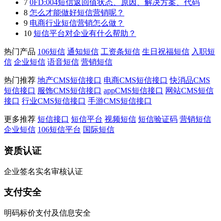
7
0FD:004短信返回值状态、原因、解决方案、代码
8
怎么才能做好短信营销呢？
9
电商行业短信营销怎么做？
10
短信平台对企业有什么帮助？
热门产品
106短信
通知短信
工资条短信
生日祝福短信
入职短
信
企业短信
语音短信
营销短信
热门推荐
地产CMS短信接口
电商CMS短信接口
快消品CMS
短信接口
服饰CMS短信接口
appCMS短信接口
网站CMS短信
接口
行业CMS短信接口
手游CMS短信接口
更多推荐
短信接口
短信平台
视频短信
短信验证码
营销短信
企业短信
106短信平台
国际短信
资质认证
企业签名实名审核认证
支付安全
明码标价支付及信息安全