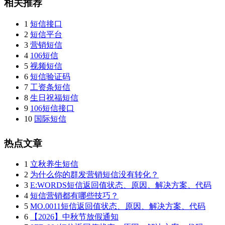
相关推荐
1
短信接口
2
短信平台
3
营销短信
4
106短信
5
视频短信
6
短信验证码
7
工资条短信
8
生日祝福短信
9
106短信接口
10
国际短信
热点文章
1
立秋养生短信
2
为什么你的群发营销短信没有转化？
3
E:WORDS短信返回值状态、原因、解决方案、代码
4
短信营销都有哪些技巧？
5
MO.0011短信返回值状态、原因、解决方案、代码
6
【2026】中秋节放假通知