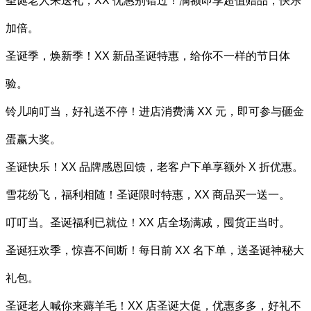
圣诞老人来送礼，XX 优惠别错过！满额即享超值赠品，快乐
加倍。
圣诞季，焕新季！XX 新品圣诞特惠，给你不一样的节日体
验。
铃儿响叮当，好礼送不停！进店消费满 XX 元，即可参与砸金
蛋赢大奖。
圣诞快乐！XX 品牌感恩回馈，老客户下单享额外 X 折优惠。
雪花纷飞，福利相随！圣诞限时特惠，XX 商品买一送一。
叮叮当。圣诞福利已就位！XX 店全场满减，囤货正当时。
圣诞狂欢季，惊喜不间断！每日前 XX 名下单，送圣诞神秘大
礼包。
圣诞老人喊你来薅羊毛！XX 店圣诞大促，优惠多多，好礼不