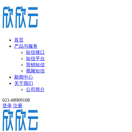
首页
产品与服务
短信接口
短信平台
营销短信
视频短信
新闻中心
关于我们
公司简介
021-68909108
登录
注册