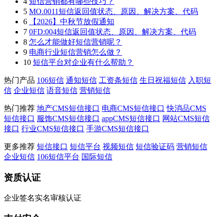
4
短信营销都有哪些技巧？
5
MO.0011短信返回值状态、原因、解决方案、代码
6
【2026】中秋节放假通知
7
0FD:004短信返回值状态、原因、解决方案、代码
8
怎么才能做好短信营销呢？
9
电商行业短信营销怎么做？
10
短信平台对企业有什么帮助？
热门产品
106短信
通知短信
工资条短信
生日祝福短信
入职短
信
企业短信
语音短信
营销短信
热门推荐
地产CMS短信接口
电商CMS短信接口
快消品CMS
短信接口
服饰CMS短信接口
appCMS短信接口
网站CMS短信
接口
行业CMS短信接口
手游CMS短信接口
更多推荐
短信接口
短信平台
视频短信
短信验证码
营销短信
企业短信
106短信平台
国际短信
资质认证
企业签名实名审核认证