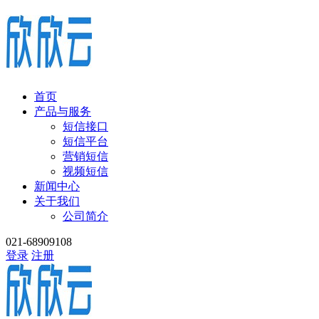
首页
产品与服务
短信接口
短信平台
营销短信
视频短信
新闻中心
关于我们
公司简介
021-68909108
登录
注册