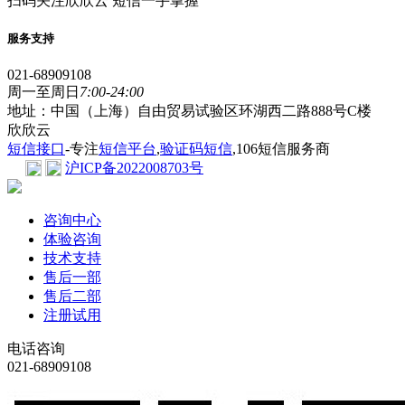
扫码关注欣欣云 短信一手掌握
服务支持
021-68909108
周一至周日
7:00-24:00
地址：中国（上海）自由贸易试验区环湖西二路888号C楼
欣欣云
短信接口
-专注
短信平台
,
验证码短信
,106短信服务商
沪ICP备2022008703号
咨询中心
体验咨询
技术支持
售后一部
售后二部
注册试用
电话咨询
021-68909108