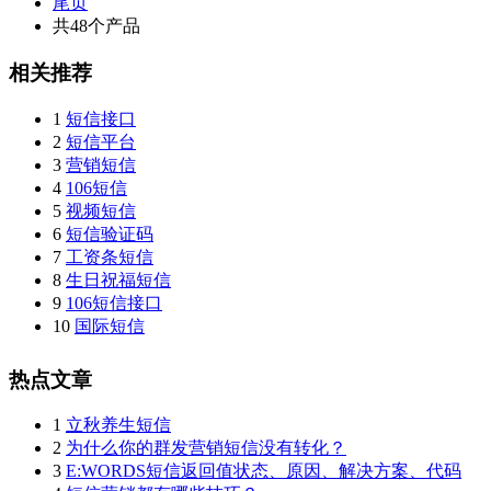
尾页
共48个产品
相关推荐
1
短信接口
2
短信平台
3
营销短信
4
106短信
5
视频短信
6
短信验证码
7
工资条短信
8
生日祝福短信
9
106短信接口
10
国际短信
热点文章
1
立秋养生短信
2
为什么你的群发营销短信没有转化？
3
E:WORDS短信返回值状态、原因、解决方案、代码