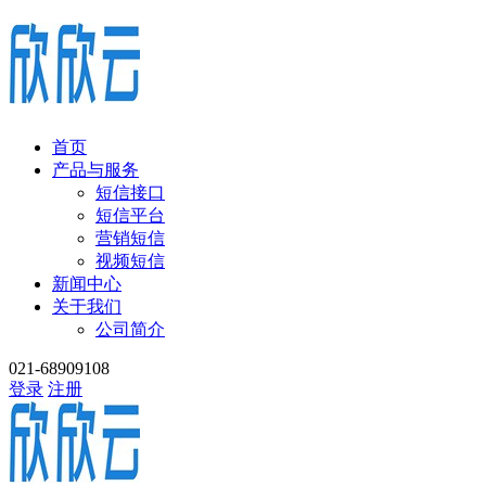
首页
产品与服务
短信接口
短信平台
营销短信
视频短信
新闻中心
关于我们
公司简介
021-68909108
登录
注册