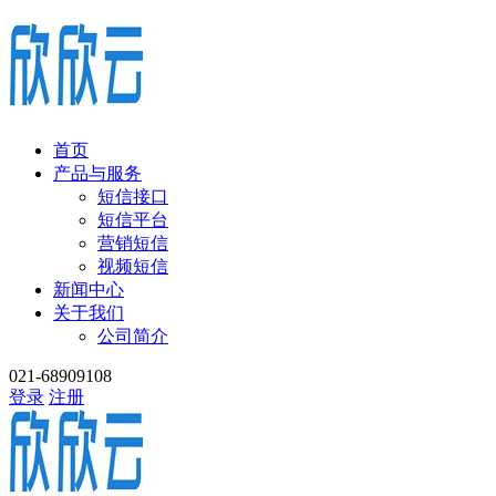
首页
产品与服务
短信接口
短信平台
营销短信
视频短信
新闻中心
关于我们
公司简介
021-68909108
登录
注册