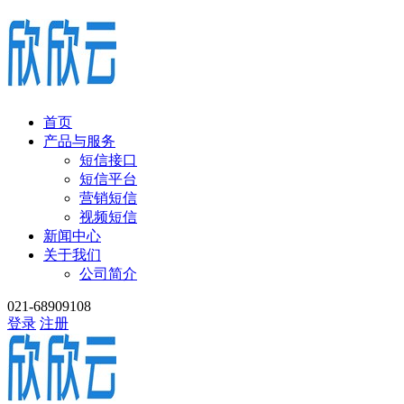
首页
产品与服务
短信接口
短信平台
营销短信
视频短信
新闻中心
关于我们
公司简介
021-68909108
登录
注册