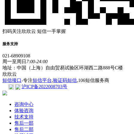
扫码关注欣欣云 短信一手掌握
服务支持
021-68909108
周一至周日
7:00-24:00
地址：中国（上海）自由贸易试验区环湖西二路888号C楼
欣欣云
短信接口
-专注
短信平台
,
验证码短信
,106短信服务商
沪ICP备2022008703号
咨询中心
体验咨询
技术支持
售后一部
售后二部