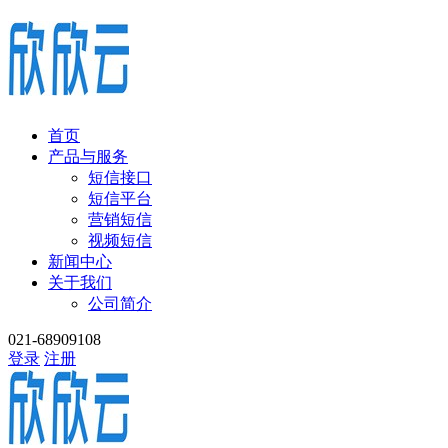
首页
产品与服务
短信接口
短信平台
营销短信
视频短信
新闻中心
关于我们
公司简介
021-68909108
登录
注册