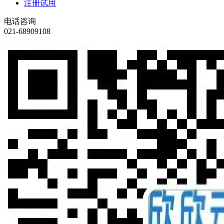
注册试用
电话咨询
021-68909108