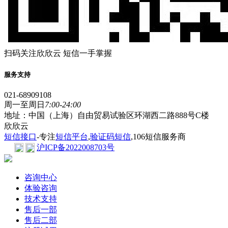
扫码关注欣欣云 短信一手掌握
服务支持
021-68909108
周一至周日
7:00-24:00
地址：中国（上海）自由贸易试验区环湖西二路888号C楼
欣欣云
短信接口
-专注
短信平台
,
验证码短信
,106短信服务商
沪ICP备2022008703号
咨询中心
体验咨询
技术支持
售后一部
售后二部