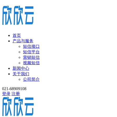
首页
产品与服务
短信接口
短信平台
营销短信
视频短信
新闻中心
关于我们
公司简介
021-68909108
登录
注册