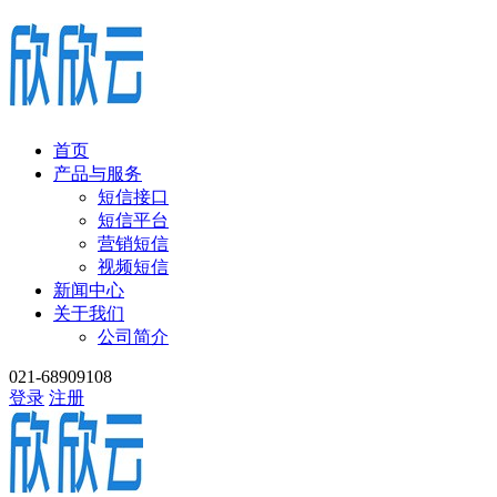
首页
产品与服务
短信接口
短信平台
营销短信
视频短信
新闻中心
关于我们
公司简介
021-68909108
登录
注册