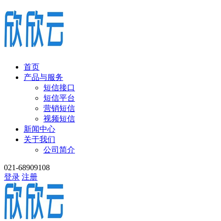
首页
产品与服务
短信接口
短信平台
营销短信
视频短信
新闻中心
关于我们
公司简介
021-68909108
登录
注册