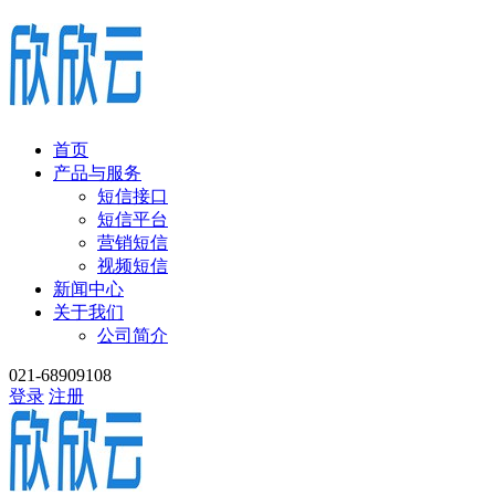
首页
产品与服务
短信接口
短信平台
营销短信
视频短信
新闻中心
关于我们
公司简介
021-68909108
登录
注册