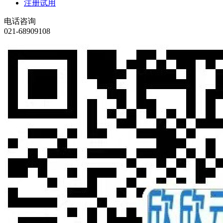
注册试用
电话咨询
021-68909108