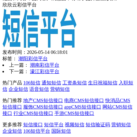
欣欣云彩信平台
发布时间：2026-05-14 06:18:01
标签：
潮阳彩信平台
上一篇：
潮南彩信平台
下一篇：
濠江彩信平台
热门产品
106短信
通知短信
工资条短信
生日祝福短信
入职短
信
企业短信
语音短信
营销短信
热门推荐
地产CMS短信接口
电商CMS短信接口
快消品CMS
短信接口
服饰CMS短信接口
appCMS短信接口
网站CMS短信
接口
行业CMS短信接口
手游CMS短信接口
更多推荐
短信接口
短信平台
视频短信
短信验证码
营销短信
企业短信
106短信平台
国际短信