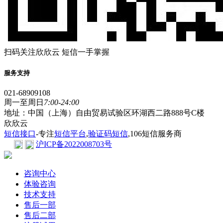
扫码关注欣欣云 短信一手掌握
服务支持
021-68909108
周一至周日
7:00-24:00
地址：中国（上海）自由贸易试验区环湖西二路888号C楼
欣欣云
短信接口
-专注
短信平台
,
验证码短信
,106短信服务商
沪ICP备2022008703号
咨询中心
体验咨询
技术支持
售后一部
售后二部