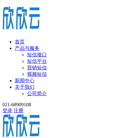
首页
产品与服务
短信接口
短信平台
营销短信
视频短信
新闻中心
关于我们
公司简介
021-68909108
登录
注册