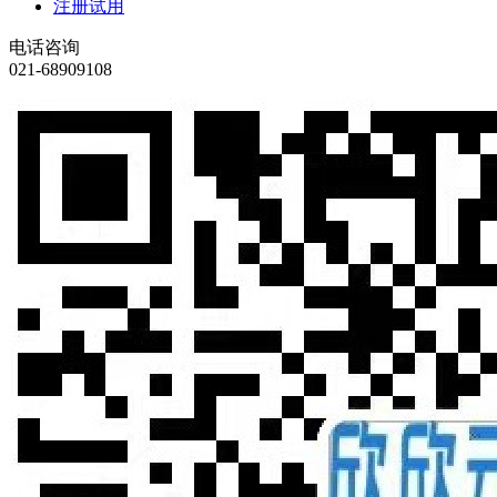
注册试用
电话咨询
021-68909108