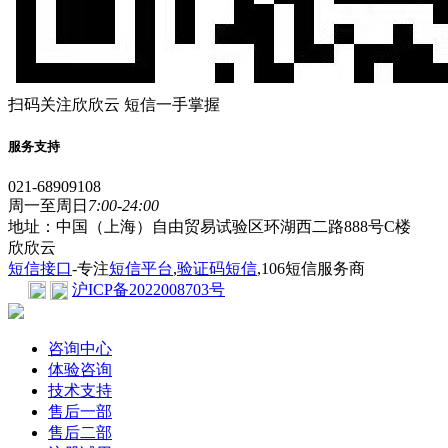
扫码关注欣欣云 短信一手掌握
服务支持
021-68909108
周一至周日
7:00-24:00
地址：中国（上海）自由贸易试验区环湖西二路888号C楼
欣欣云
短信接口
-专注
短信平台
,
验证码短信
,106短信服务商
沪ICP备2022008703号
咨询中心
体验咨询
技术支持
售后一部
售后二部