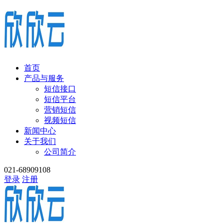
首页
产品与服务
短信接口
短信平台
营销短信
视频短信
新闻中心
关于我们
公司简介
021-68909108
登录
注册