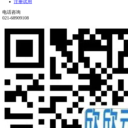
注册试用
电话咨询
021-68909108