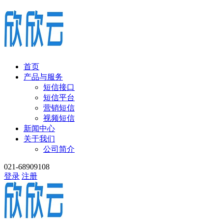
首页
产品与服务
短信接口
短信平台
营销短信
视频短信
新闻中心
关于我们
公司简介
021-68909108
登录
注册