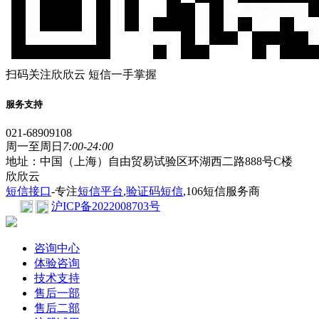
扫码关注欣欣云 短信一手掌握
服务支持
021-68909108
周一至周日
7:00-24:00
地址：中国（上海）自由贸易试验区环湖西二路888号C楼
欣欣云
短信接口
-专注
短信平台
,
验证码短信
,106短信服务商
沪ICP备2022008703号
咨询中心
体验咨询
技术支持
售后一部
售后二部