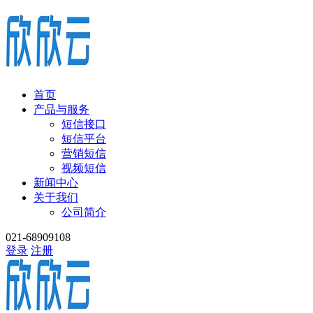
首页
产品与服务
短信接口
短信平台
营销短信
视频短信
新闻中心
关于我们
公司简介
021-68909108
登录
注册