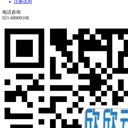
注册试用
电话咨询
021-68909108