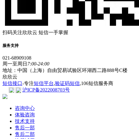
扫码关注欣欣云 短信一手掌握
服务支持
021-68909108
周一至周日
7:00-24:00
地址：中国（上海）自由贸易试验区环湖西二路888号C楼
欣欣云
短信接口
-专注
短信平台
,
验证码短信
,106短信服务商
沪ICP备2022008703号
咨询中心
体验咨询
技术支持
售后一部
售后二部