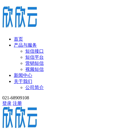
首页
产品与服务
短信接口
短信平台
营销短信
视频短信
新闻中心
关于我们
公司简介
021-68909108
登录
注册