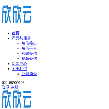
首页
产品与服务
短信接口
短信平台
营销短信
视频短信
新闻中心
关于我们
公司简介
021-68909108
登录
注册