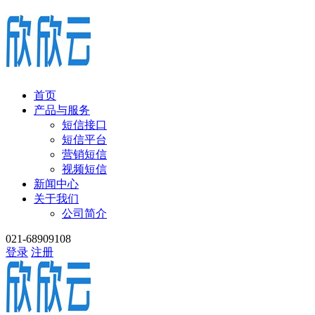
首页
产品与服务
短信接口
短信平台
营销短信
视频短信
新闻中心
关于我们
公司简介
021-68909108
登录
注册