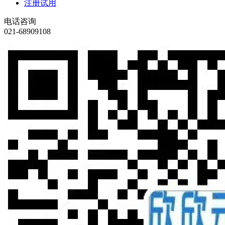
注册试用
电话咨询
021-68909108