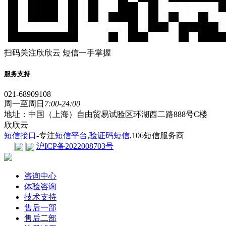
扫码关注欣欣云 短信一手掌握
服务支持
021-68909108
周一至周日
7:00-24:00
地址：中国（上海）自由贸易试验区环湖西二路888号C楼
欣欣云
短信接口
-专注
短信平台
,
验证码短信
,106短信服务商
沪ICP备2022008703号
咨询中心
体验咨询
技术支持
售后一部
售后二部