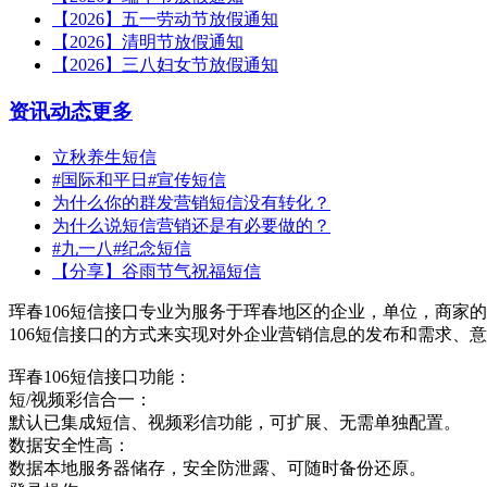
【2026】五一劳动节放假通知
【2026】清明节放假通知
【2026】三八妇女节放假通知
资讯动态
更多
立秋养生短信
#国际和平日#宣传短信
为什么你的群发营销短信没有转化？
为什么说短信营销还是有必要做的？
#九一八#纪念短信
【分享】谷雨节气祝福短信
珲春106短信接口专业为服务于珲春地区的企业，单位，商家的
106短信接口的方式来实现对外企业营销信息的发布和需求、
珲春106短信接口功能：
短/视频彩信合一：
默认已集成短信、视频彩信功能，可扩展、无需单独配置。
数据安全性高：
数据本地服务器储存，安全防泄露、可随时备份还原。