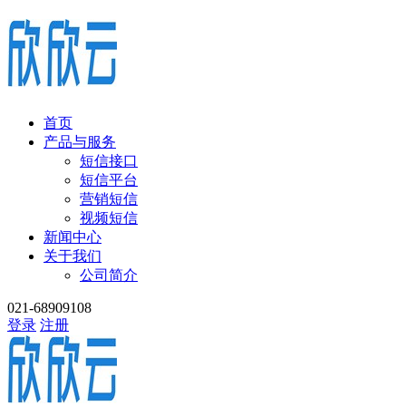
首页
产品与服务
短信接口
短信平台
营销短信
视频短信
新闻中心
关于我们
公司简介
021-68909108
登录
注册