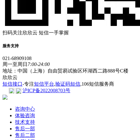
扫码关注欣欣云 短信一手掌握
服务支持
021-68909108
周一至周日
7:00-24:00
地址：中国（上海）自由贸易试验区环湖西二路888号C楼
欣欣云
短信接口
-专注
短信平台
,
验证码短信
,106短信服务商
沪ICP备2022008703号
咨询中心
体验咨询
技术支持
售后一部
售后二部