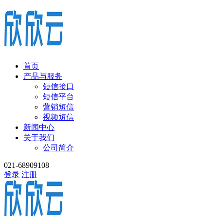
首页
产品与服务
短信接口
短信平台
营销短信
视频短信
新闻中心
关于我们
公司简介
021-68909108
登录
注册