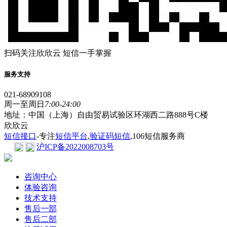
扫码关注欣欣云 短信一手掌握
服务支持
021-68909108
周一至周日
7:00-24:00
地址：中国（上海）自由贸易试验区环湖西二路888号C楼
欣欣云
短信接口
-专注
短信平台
,
验证码短信
,106短信服务商
沪ICP备2022008703号
咨询中心
体验咨询
技术支持
售后一部
售后二部