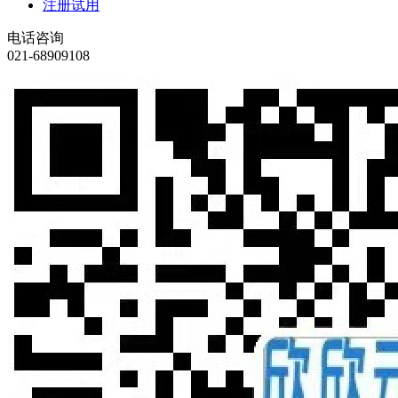
注册试用
电话咨询
021-68909108