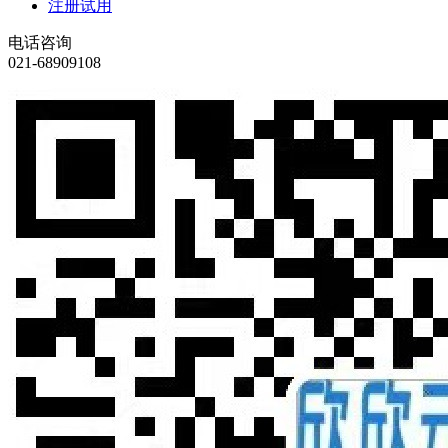
注册试用
电话咨询
021-68909108