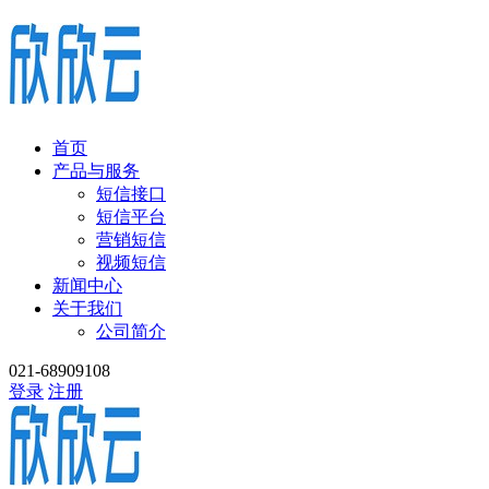
首页
产品与服务
短信接口
短信平台
营销短信
视频短信
新闻中心
关于我们
公司简介
021-68909108
登录
注册