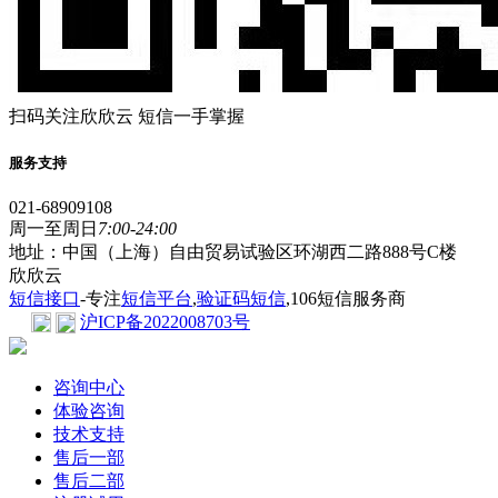
扫码关注欣欣云 短信一手掌握
服务支持
021-68909108
周一至周日
7:00-24:00
地址：中国（上海）自由贸易试验区环湖西二路888号C楼
欣欣云
短信接口
-专注
短信平台
,
验证码短信
,106短信服务商
沪ICP备2022008703号
咨询中心
体验咨询
技术支持
售后一部
售后二部