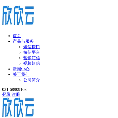
首页
产品与服务
短信接口
短信平台
营销短信
视频短信
新闻中心
关于我们
公司简介
021-68909108
登录
注册