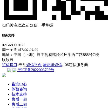
扫码关注欣欣云 短信一手掌握
服务支持
021-68909108
周一至周日
7:00-24:00
地址：中国（上海）自由贸易试验区环湖西二路888号C楼
欣欣云
短信接口
-专注
短信平台
,
验证码短信
,106短信服务商
沪ICP备2022008703号
咨询中心
体验咨询
技术支持
售后一部
售后二部