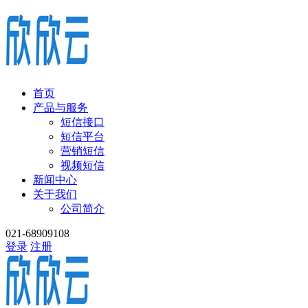
首页
产品与服务
短信接口
短信平台
营销短信
视频短信
新闻中心
关于我们
公司简介
021-68909108
登录
注册