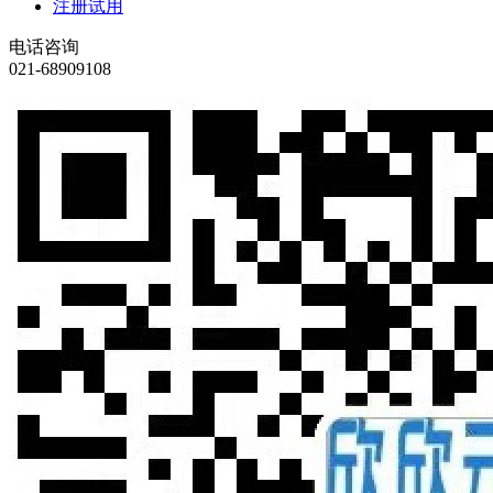
注册试用
电话咨询
021-68909108