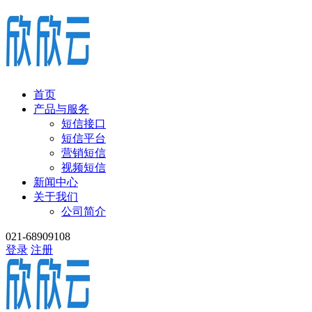
首页
产品与服务
短信接口
短信平台
营销短信
视频短信
新闻中心
关于我们
公司简介
021-68909108
登录
注册