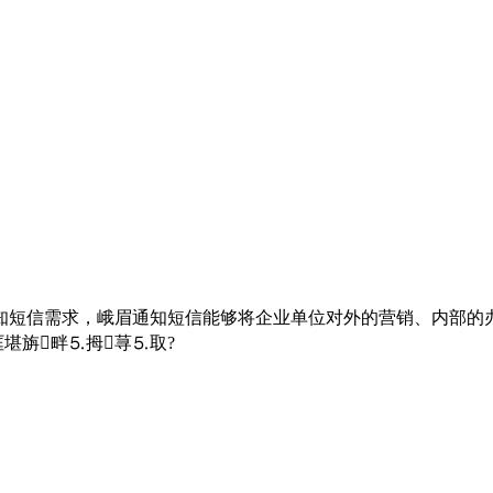
短信需求，峨眉通知短信能够将企业单位对外的营销、内部的办公
堪旃畔⒌拇荨⒌取?