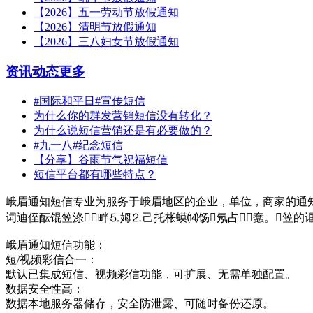
【2026】五一劳动节放假通知
【2026】清明节放假通知
【2026】三八妇女节放假通知
资讯动态
更多
#国际和平日#宣传短信
为什么你的群发营销短信没有转化？
为什么说短信营销还是有必要做的？
#九一八#纪念短信
【分享】谷雨节气祝福短信
短信平台都有哪些特点？
峨眉通知短信专业为服务于峨眉地区的企业，单位，商家的通知
词迪侄酝馄笠涤畔⒌姆⒉己托枨蟆⒁饧氖占⒎蠢。笠的诓
峨眉通知短信功能：
短/视频彩信合一：
默认已集成短信、视频彩信功能，可扩展、无需单独配置。
数据安全性高：
数据本地服务器储存，安全防泄露、可随时备份还原。