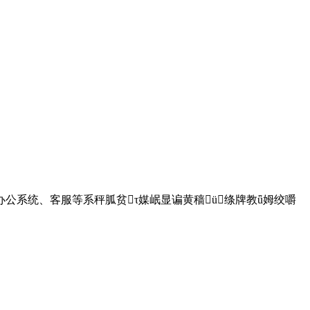
系统、客服等系秤胍贫τ媒岷显谝黄穑ü绦牌教ǖ姆绞嚼