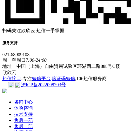
扫码关注欣欣云 短信一手掌握
服务支持
021-68909108
周一至周日
7:00-24:00
地址：中国（上海）自由贸易试验区环湖西二路888号C楼
欣欣云
短信接口
-专注
短信平台
,
验证码短信
,106短信服务商
沪ICP备2022008703号
咨询中心
体验咨询
技术支持
售后一部
售后二部