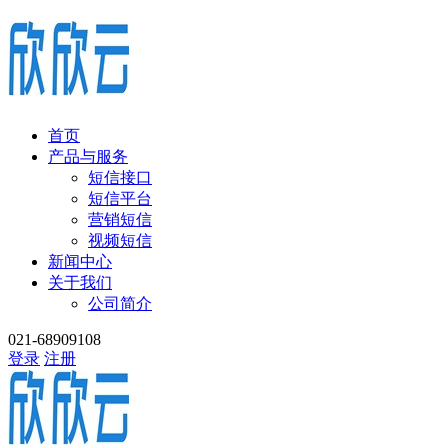
首页
产品与服务
短信接口
短信平台
营销短信
视频短信
新闻中心
关于我们
公司简介
021-68909108
登录
注册