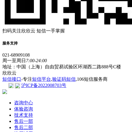
扫码关注欣欣云 短信一手掌握
服务支持
021-68909108
周一至周日
7:00-24:00
地址：中国（上海）自由贸易试验区环湖西二路888号C楼
欣欣云
短信接口
-专注
短信平台
,
验证码短信
,106短信服务商
沪ICP备2022008703号
咨询中心
体验咨询
技术支持
售后一部
售后二部