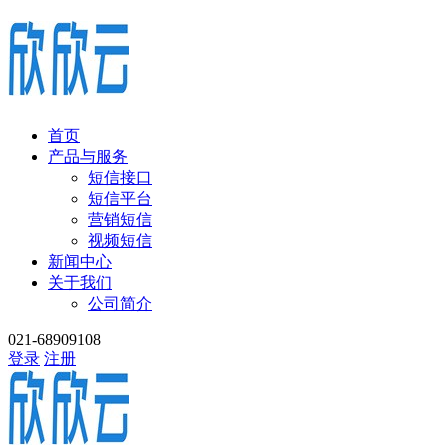
首页
产品与服务
短信接口
短信平台
营销短信
视频短信
新闻中心
关于我们
公司简介
021-68909108
登录
注册