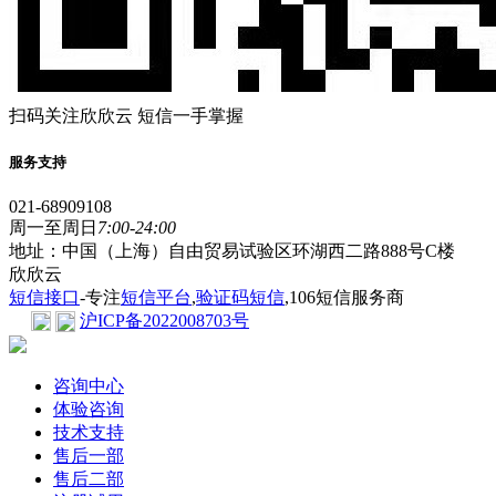
扫码关注欣欣云 短信一手掌握
服务支持
021-68909108
周一至周日
7:00-24:00
地址：中国（上海）自由贸易试验区环湖西二路888号C楼
欣欣云
短信接口
-专注
短信平台
,
验证码短信
,106短信服务商
沪ICP备2022008703号
咨询中心
体验咨询
技术支持
售后一部
售后二部