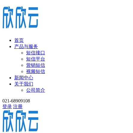
首页
产品与服务
短信接口
短信平台
营销短信
视频短信
新闻中心
关于我们
公司简介
021-68909108
登录
注册