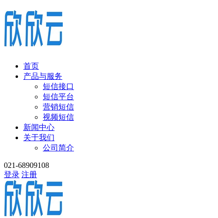
首页
产品与服务
短信接口
短信平台
营销短信
视频短信
新闻中心
关于我们
公司简介
021-68909108
登录
注册