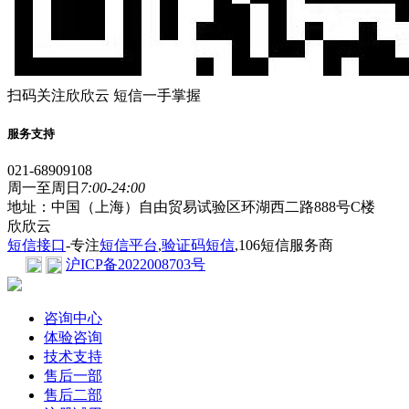
扫码关注欣欣云 短信一手掌握
服务支持
021-68909108
周一至周日
7:00-24:00
地址：中国（上海）自由贸易试验区环湖西二路888号C楼
欣欣云
短信接口
-专注
短信平台
,
验证码短信
,106短信服务商
沪ICP备2022008703号
咨询中心
体验咨询
技术支持
售后一部
售后二部