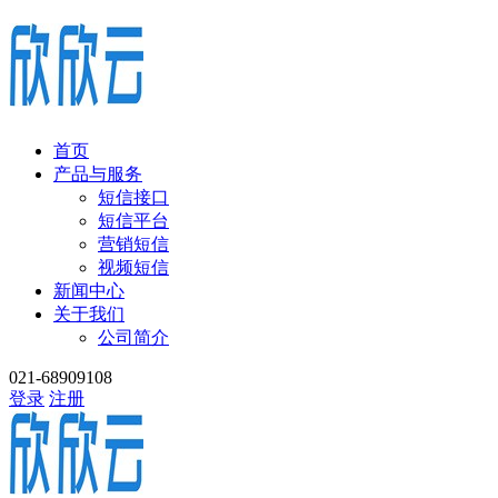
首页
产品与服务
短信接口
短信平台
营销短信
视频短信
新闻中心
关于我们
公司简介
021-68909108
登录
注册