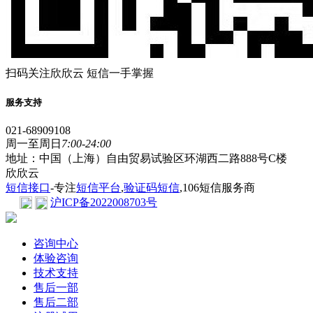
扫码关注欣欣云 短信一手掌握
服务支持
021-68909108
周一至周日
7:00-24:00
地址：中国（上海）自由贸易试验区环湖西二路888号C楼
欣欣云
短信接口
-专注
短信平台
,
验证码短信
,106短信服务商
沪ICP备2022008703号
咨询中心
体验咨询
技术支持
售后一部
售后二部