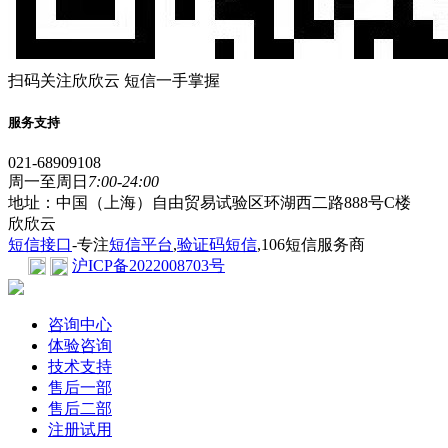
扫码关注欣欣云 短信一手掌握
服务支持
021-68909108
周一至周日
7:00-24:00
地址：中国（上海）自由贸易试验区环湖西二路888号C楼
欣欣云
短信接口
-专注
短信平台
,
验证码短信
,106短信服务商
沪ICP备2022008703号
咨询中心
体验咨询
技术支持
售后一部
售后二部
注册试用