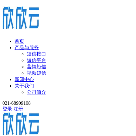
首页
产品与服务
短信接口
短信平台
营销短信
视频短信
新闻中心
关于我们
公司简介
021-68909108
登录
注册