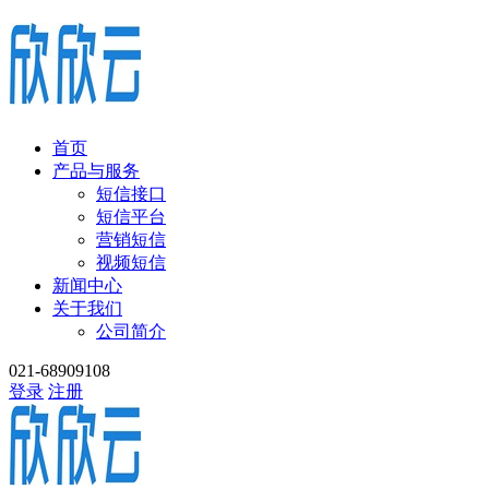
首页
产品与服务
短信接口
短信平台
营销短信
视频短信
新闻中心
关于我们
公司简介
021-68909108
登录
注册