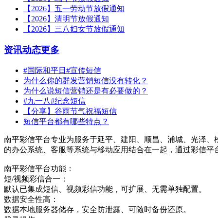
【2026】五一劳动节放假通知
【2026】清明节放假通知
【2026】三八妇女节放假通知
资讯动态
更多
#国际和平日#宣传短信
为什么你的群发营销短信没有转化？
为什么说短信营销还是有必要做的？
#九一八#纪念短信
【分享】谷雨节气祝福短信
短信平台都有哪些特点？
南平彩信平台专业为服务于延平、建阳、顺昌、浦城、光泽、
的办公系统、客服等系统与移动应用结合在一起，通过彩信平
南平彩信平台功能：
短/视频彩信合一：
默认已集成短信、视频彩信功能，可扩展、无需单独配置。
数据安全性高：
数据本地服务器储存，安全防泄露、可随时备份还原。