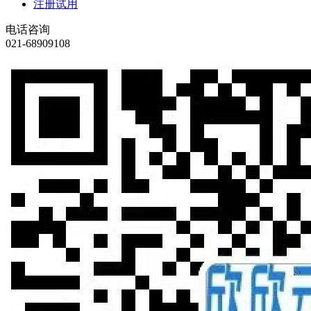
注册试用
电话咨询
021-68909108