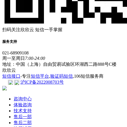
扫码关注欣欣云 短信一手掌握
服务支持
021-68909108
周一至周日
7:00-24:00
地址：中国（上海）自由贸易试验区环湖西二路888号C楼
欣欣云
短信接口
-专注
短信平台
,
验证码短信
,106短信服务商
沪ICP备2022008703号
咨询中心
体验咨询
技术支持
售后一部
售后二部