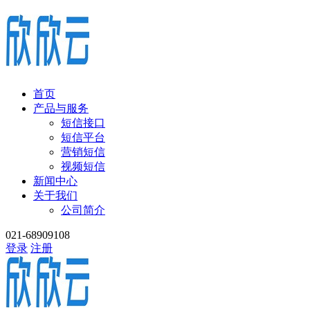
首页
产品与服务
短信接口
短信平台
营销短信
视频短信
新闻中心
关于我们
公司简介
021-68909108
登录
注册