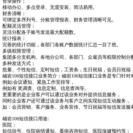
登录操作：
移动办公、多点登录、无需安装、简洁易用。
财务清晰：
可绑定多序列号、分账管理报表、财务管理清晰可见。
配额灵活管理：
灵活分配各子账号发送最大配额数。
统计报表：
完善的统计功能，各部门各账户数据统计汇总一目了然。
多级权限管理：
集团多分支机构、各地分公司、各部门、众雇员等权限控制分
多种发送方式：
批量、个性短信、定时短信，工资条，生日祝福，会员日祝福
岫岩106短信接口业务简介：岫岩106短信接口业务是专门
例如:会议通知、紧急工作安排等，
例如有 奖调查、信息定制、信息查询等。
更重要的是企业客户可以通过该业务对外提供信息服务，
同时企业客户还可通过该业务与客户之间实现短信互动服务，
如：会员营销、客户服务、业务宣传、节日祝福等短信发送服
岫岩106短信接口用途:
医院：
短信挂号、住院病情通知、看病咨询短信、医院保健预约等；