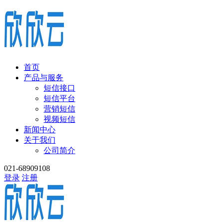
首页
产品与服务
短信接口
短信平台
营销短信
视频短信
新闻中心
关于我们
公司简介
021-68909108
登录
注册