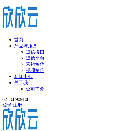
首页
产品与服务
短信接口
短信平台
营销短信
视频短信
新闻中心
关于我们
公司简介
021-68909108
登录
注册