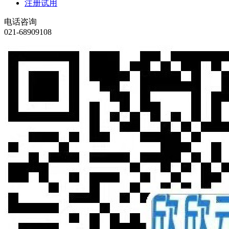
注册试用
电话咨询
021-68909108