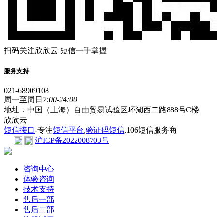
扫码关注欣欣云 短信一手掌握
服务支持
021-68909108
周一至周日
7:00-24:00
地址：中国（上海）自由贸易试验区环湖西二路888号C楼
欣欣云
短信接口
-专注
短信平台
,
验证码短信
,106短信服务商
沪ICP备2022008703号
咨询中心
体验咨询
技术支持
售后一部
售后二部