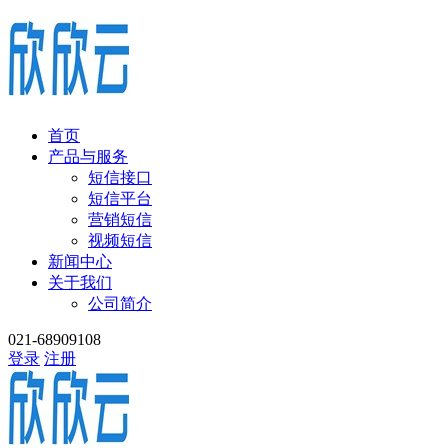
首页
产品与服务
短信接口
短信平台
营销短信
视频短信
新闻中心
关于我们
公司简介
021-68909108
登录
注册