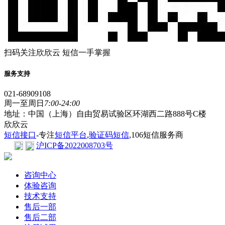
扫码关注欣欣云 短信一手掌握
服务支持
021-68909108
周一至周日
7:00-24:00
地址：中国（上海）自由贸易试验区环湖西二路888号C楼
欣欣云
短信接口
-专注
短信平台
,
验证码短信
,106短信服务商
沪ICP备2022008703号
咨询中心
体验咨询
技术支持
售后一部
售后二部