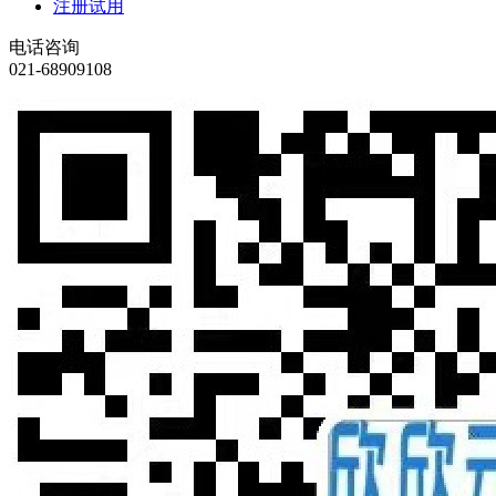
注册试用
电话咨询
021-68909108