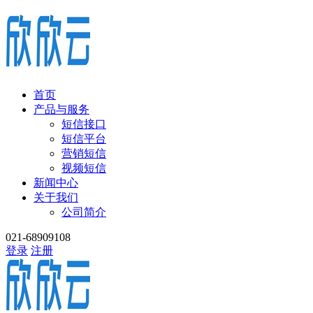
首页
产品与服务
短信接口
短信平台
营销短信
视频短信
新闻中心
关于我们
公司简介
021-68909108
登录
注册