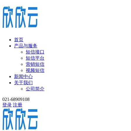
首页
产品与服务
短信接口
短信平台
营销短信
视频短信
新闻中心
关于我们
公司简介
021-68909108
登录
注册