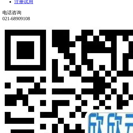
注册试用
电话咨询
021-68909108