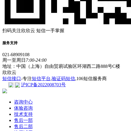
扫码关注欣欣云 短信一手掌握
服务支持
021-68909108
周一至周日
7:00-24:00
地址：中国（上海）自由贸易试验区环湖西二路888号C楼
欣欣云
短信接口
-专注
短信平台
,
验证码短信
,106短信服务商
沪ICP备2022008703号
咨询中心
体验咨询
技术支持
售后一部
售后二部