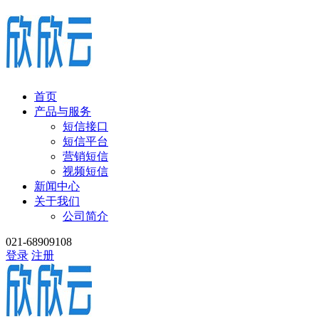
首页
产品与服务
短信接口
短信平台
营销短信
视频短信
新闻中心
关于我们
公司简介
021-68909108
登录
注册