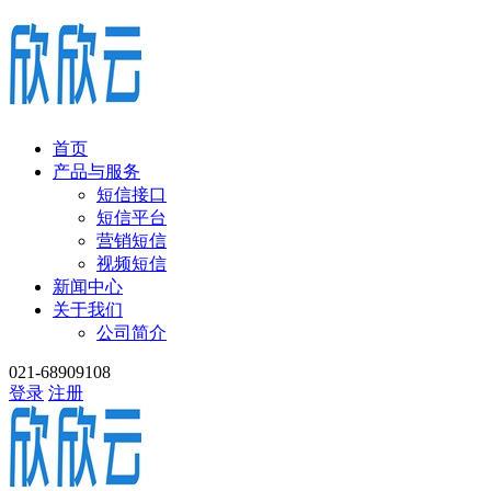
首页
产品与服务
短信接口
短信平台
营销短信
视频短信
新闻中心
关于我们
公司简介
021-68909108
登录
注册