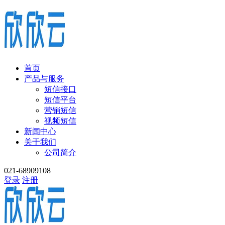
首页
产品与服务
短信接口
短信平台
营销短信
视频短信
新闻中心
关于我们
公司简介
021-68909108
登录
注册